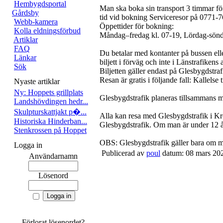
Hembygdsportal
Man ska boka sin transport 3 timmar för
Gårdsby
tid vid bokning Serviceresor på 0771-76
Webb-kamera
Öppettider för bokning:
Kolla eldningsförbud
Måndag–fredag kl. 07-19, Lördag-sönd
Artiklar
FAQ
Du betalar med kontanter på bussen eller
Länkar
biljett i förväg och inte i Länstrafikens 
Sök
Biljetten gäller endast på Glesbygdstraf
Resan är gratis i följande fall: Kallels
Nyaste artiklar
Ny: Hoppets grillplats
Glesbygdstrafik planeras tillsammans me
Landshövdingen hedr...
Skulpturskattjakt p�...
Alla kan resa med Glesbygdstrafik i Kron
Historiska Hinderban...
Glesbygdstrafik. Om man är under 12 
Stenkrossen på Hoppet
OBS: Glesbygdstrafik gäller bara om man
Logga in
Publicerad av
poul
datum: 08 mars 20
Användarnamn
Lösenord
Förlorat lösenordet?