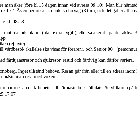
e man åker (före kl 15 dagen innan vid avresa 09-10). Man blir hämtad 
 70 77. Även hemresa ska bokas i förväg (3 tim), och det gäller att pas
ag kl. 08-18.
 mot månadsfaktura (utan extra avgift), eller så åker du på din aktiva 30-
app.
iken (ej byte).
e till vårdbesök (kallelse ska visas för föraren), och Senior 80+ (person
d färdtjänstresor och sjukresor, restid och färdväg kan därför variera.
oberg. Inget tillstånd behövs. Resan går från eller till en adress inom K
år måste man resa med vuxen.
 har mer än en kilometer till närmaste busshållplats. Se villkoren på 
25 17:07