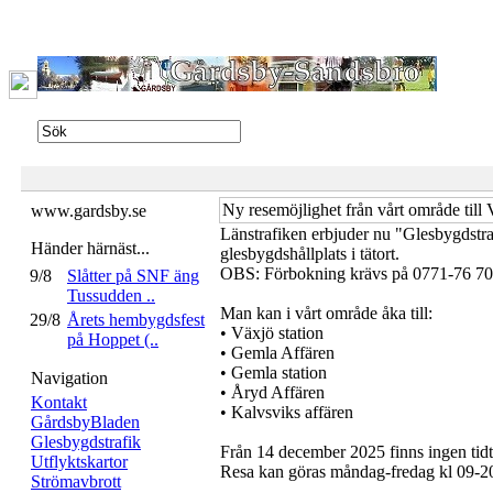
Ny resemöjlighet från vårt område till
www.gardsby.se
Länstrafiken erbjuder nu "Glesbygdstraf
Händer härnäst...
glesbygdshållplats i tätort.
OBS: Förbokning krävs på 0771-76 70
9/8
Slåtter på SNF äng
Tussudden ..
Man kan i vårt område åka till:
29/8
Årets hembygdsfest
• Växjö station
på Hoppet (..
• Gemla Affären
• Gemla station
Navigation
• Åryd Affären
Kontakt
• Kalvsviks affären
GårdsbyBladen
Glesbygdstrafik
Från 14 december 2025 finns ingen tidt
Utflyktskartor
Resa kan göras måndag-fredag kl 09-20 
Strömavbrott