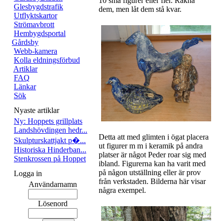
10 små figurer eller fler. Räkna
Glesbygdstrafik
dem, men låt dem stå kvar.
Utflyktskartor
Strömavbrott
Hembygdsportal
Gårdsby
Webb-kamera
Kolla eldningsförbud
Artiklar
FAQ
Länkar
Sök
Nyaste artiklar
Ny: Hoppets grillplats
Landshövdingen hedr...
Detta att med glimten i ögat placera
Skulpturskattjakt p�...
ut figurer m m i keramik på andra
Historiska Hinderban...
platser är något Peder roar sig med
Stenkrossen på Hoppet
ibland. Figurerna kan ha varit med
på någon utställning eller är prov
Logga in
från verkstaden. Bilderna här visar
Användarnamn
några exempel.
Lösenord