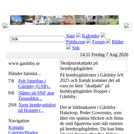
Start
Kalender
Publicerat
Forum
Bilder
Sök
14:11 Fredag 7 Aug 2026
Skulpturskattjakt på
www.gardsby.se
hembygdsgården
Händer härnäst...
På hembygdsfesten i Gårdsby 6/9
2025 och framåt kommer det att
7/8
Pub Smedjan i
vara en liten "skattjakt" på
Gårdsby (GSR)..
hembygdsgården Hoppet i
9/8
Slåtter på SNF äng
Gårdsby.
Tussudden ..
29/8
Årets hembygdsfest
Det är bildmakaren i Gårdsby
på Hoppet (..
Haketorp, Peder Gowenius, som
låter oss spänna blicken och finna
Navigation
de små figurerna som står runtom
Kontakt
på hembygdsgården. Du kan hitta
GårdsbyBladen