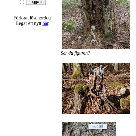
Förlorat lösenordet?
Begär ett nytt
här
.
Ser du figuren?