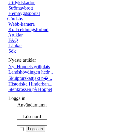
Utflyktskartor
Strömavbrott
Hembygdsportal
Gårdsby
Webb-kamera
Kolla eldningsförbud
Artiklar
FAQ
Länkar
Sök
Nyaste artiklar
Ny: Hoppets grillplats
Landshövdingen hedr...
Skulpturskattjakt p�...
Historiska Hinderban...
Stenkrossen på Hoppet
Logga in
Användarnamn
Lösenord