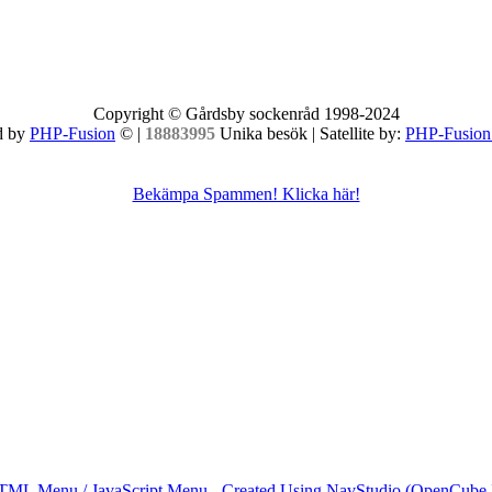
Copyright © Gårdsby sockenråd 1998-2024
d by
PHP-Fusion
© |
18883995
Unika besök | Satellite by:
PHP-Fusion
Bekämpa Spammen! Klicka här!
ML Menu / JavaScript Menu - Created Using NavStudio (OpenCube I