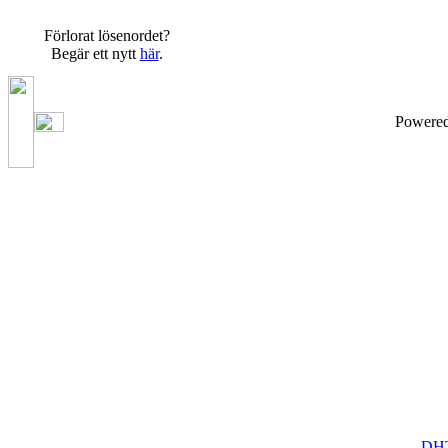
Förlorat lösenordet?
Begär ett nytt
här
.
Powere
DHT