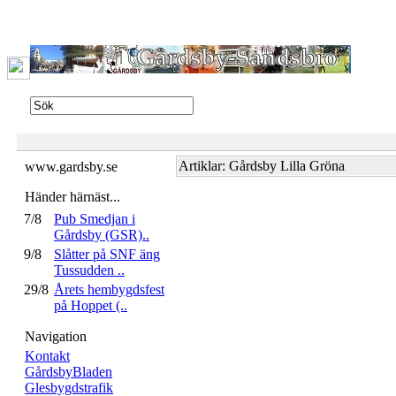
Artiklar: Gårdsby Lilla Gröna
www.gardsby.se
Händer härnäst...
7/8
Pub Smedjan i
Gårdsby (GSR)..
9/8
Slåtter på SNF äng
Tussudden ..
29/8
Årets hembygdsfest
på Hoppet (..
Navigation
Kontakt
GårdsbyBladen
Glesbygdstrafik