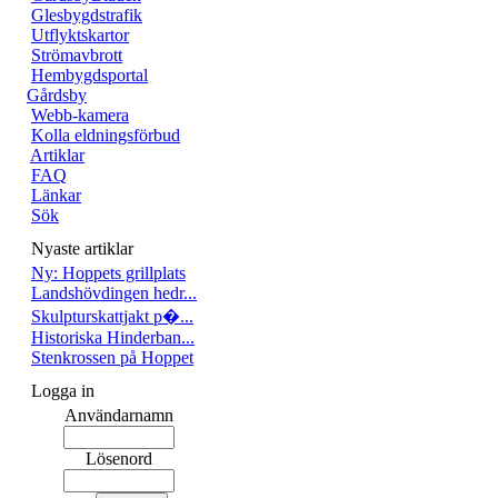
Glesbygdstrafik
Utflyktskartor
Strömavbrott
Hembygdsportal
Gårdsby
Webb-kamera
Kolla eldningsförbud
Artiklar
FAQ
Länkar
Sök
Nyaste artiklar
Ny: Hoppets grillplats
Landshövdingen hedr...
Skulpturskattjakt p�...
Historiska Hinderban...
Stenkrossen på Hoppet
Logga in
Användarnamn
Lösenord