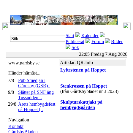
Start
Kalender
Publicerat
Forum
Bilder
Sök
22:05 Fredag 7 Aug 2026
Artiklar: QR-Info
www.gardsby.se
Lyftestenen på Hoppet
Händer härnäst...
7/8
Pub Smedjan i
Gårdsby (GSR)..
Stenkrossen på Hoppet
(från Gårdsbybladet nr 3 2023)
9/8
Slåtter på SNF äng
Tussudden ..
Skulpturskattjakt på
29/8
Årets hembygdsfest
hembygdsgården
på Hoppet (..
Navigation
Kontakt
GårdsbyBladen