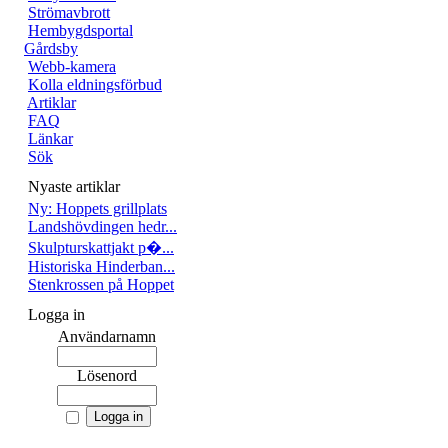
Strömavbrott
Hembygdsportal
Gårdsby
Webb-kamera
Kolla eldningsförbud
Artiklar
FAQ
Länkar
Sök
Nyaste artiklar
Ny: Hoppets grillplats
Landshövdingen hedr...
Skulpturskattjakt p�...
Historiska Hinderban...
Stenkrossen på Hoppet
Logga in
Användarnamn
Lösenord