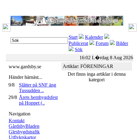
Start
Kalender
Publicerat
Forum
Bilder
Sök
16:02 L�rdag 8 Aug 2026
Artiklar: FÖRENINGAR
www.gardsby.se
Det finns inga artiklar i denna
Händer härnäst...
kategori
9/8
Slåtter på SNF äng
Tussudden ..
29/8
Årets hembygdsfest
på Hoppet (..
Navigation
Kontakt
GårdsbyBladen
Glesbygdstrafik
Utflyktskartor