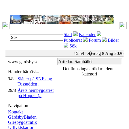
Start
Kalender
Publicerat
Forum
Bilder
Sök
15:59 L�rdag 8 Aug 2026
Artiklar: Samhället
www.gardsby.se
Det finns inga artiklar i denna
Händer härnäst...
kategori
9/8
Slåtter på SNF äng
Tussudden ..
29/8
Årets hembygdsfest
på Hoppet (..
Navigation
Kontakt
GårdsbyBladen
Glesbygdstrafik
Utflyktskartor