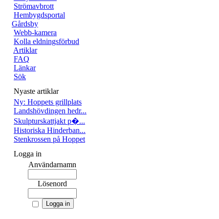
Strömavbrott
Hembygdsportal
Gårdsby
Webb-kamera
Kolla eldningsförbud
Artiklar
FAQ
Länkar
Sök
Nyaste artiklar
Ny: Hoppets grillplats
Landshövdingen hedr...
Skulpturskattjakt p�...
Historiska Hinderban...
Stenkrossen på Hoppet
Logga in
Användarnamn
Lösenord