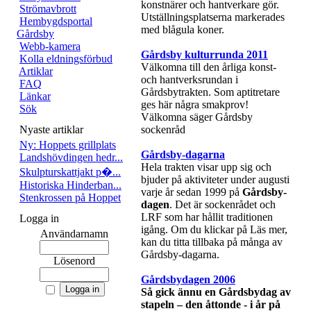
konstnärer och hantverkare gör.
Strömavbrott
Utställningsplatserna markerades
Hembygdsportal
med blågula koner.
Gårdsby
Webb-kamera
Gårdsby kulturrunda 2011
Kolla eldningsförbud
Välkomna till den årliga konst-
Artiklar
och hantverksrundan i
FAQ
Gårdsbytrakten. Som aptitretare
Länkar
ges här några smakprov!
Sök
Välkomna säger Gårdsby
Nyaste artiklar
sockenråd
Ny: Hoppets grillplats
Gårdsby-dagarna
Landshövdingen hedr...
Hela trakten visar upp sig och
Skulpturskattjakt p�...
bjuder på aktiviteter under augusti
Historiska Hinderban...
varje år sedan 1999 på
Gårdsby-
Stenkrossen på Hoppet
dagen
. Det är sockenrådet och
LRF som har hållit traditionen
Logga in
igång. Om du klickar på Läs mer,
Användarnamn
kan du titta tillbaka på många av
Gårdsby-dagarna.
Lösenord
Gårdsbydagen 2006
Så gick ännu en Gårdsbydag av
stapeln – den åttonde - i år på