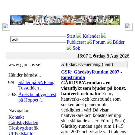
Start
Kalender
Publicerat
Forum
Bilder
Sök
16:07 L�rdag 8 Aug 2026
Artiklar: Evenemang (hänt)
www.gardsby.se
GSR: GårdsbyRundan 2007 -
Händer härnäst...
konstrunda
9/8
Slåtter på SNF äng
GÅRDSBY-rundan - en
Tussudden ..
vårutflykt som bjuder på konst,
hantverk och natur
En ny
29/8
Årets hembygdsfest
hantverks- och konstrunda som
på Hoppet (..
sockenrådet planerar blir
verklighet i vår! Då visar
Navigation
hantverkare och konstnärer upp
Kontakt
sina skiftande alster. Förra (första)
GårdsbyBladen
Gårdsby-rundan ägde rum 14-15
Glesbygdstrafik
april 2007 och visade vad traktens
Utflyktskartor