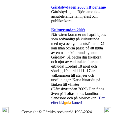
Gårdsbydagen 2008 i Björnamo
Gårdsbydagen i Björnamo tio-
årsjubilerande familjefest och
publikrekord
Kulturrundan 2009
När våren kommer nu i april bjuds
som sedvanligt på kulturrunda
med nya och gamla utställare. Då
kan man också passa på att njuta
av en naturskön runda genom
Gårdsby. Så packa din fikakorg
och njut av vad trakten har att
erbjuda! Lördag 18 april och
söndag 19 april kl 11–17 är du
välkommen till ateljéer och
utställningar. Karta hittar du på
länken till vänster
(Gårdsbyrundan 2009) Den finns
även på Toftastrands konditori i
Sandsbro och på biblioteken.
Titta
efter blå
gula
koner!
Copyright © Gårdsby sockenråd 1998-2024