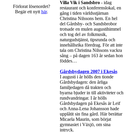
Villa Vik i Sandsbro
- idag
Förlorat lösenordet?
restaurant och konferenslokal, en
Begär ett nytt
här
.
gång i tiden världsstjärnan
Christina Nilssons hem. En hel
del Gårdsby- och Sandsbrobor
trotsade en mulen augustihimmel
och tog del av folkmusik,
naturgudstjänst, tipsrunda och
innehållsrika föredrag. För att inte
tala om Christina Nilssons vackra
sång – på dagen 163 år sedan hon
föddes…
Gårdsbydagen 2007 i Ekesås
I augusti i år hölls den tionde
Gårdsbydagen: den årliga
familjedagen då trakten och
byarna bjuder in till aktiviteter och
rundvandringar. I år hölls
Gårdsbydagen på Ekesås är Leif
och Anna-Lena Johansson hade
upplåtit sin fina gård. Här berättar
Micaela Maurin, som börjat
gymnasiet i Växjö, om sina
intryck.