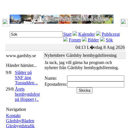
Start
Kalender
Publicerat
Forum
Bilder
Sök
04:13 L�rdag 8 Aug 2026
Nyhetsbrev Gårdsby hembygdsförening
www.gardsby.se
Ja tack, jag vill gärna ha program och
Händer härnäst...
nyheter från Gårdsby hembygdsförening.
9/8
Slåtter på
SNF äng
Namn:
Tussudden ..
Epostadress:
29/8
Årets
hembygdsfest
på Hoppet (..
Navigation
Kontakt
GårdsbyBladen
Glesbygdstrafik