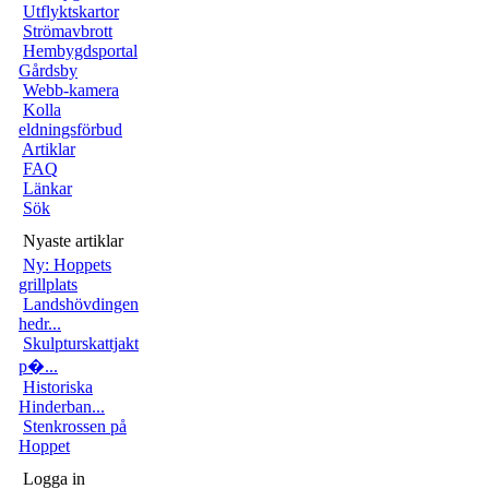
Utflyktskartor
Strömavbrott
Hembygdsportal
Gårdsby
Webb-kamera
Kolla
eldningsförbud
Artiklar
FAQ
Länkar
Sök
Nyaste artiklar
Ny: Hoppets
grillplats
Landshövdingen
hedr...
Skulpturskattjakt
p�...
Historiska
Hinderban...
Stenkrossen på
Hoppet
Logga in