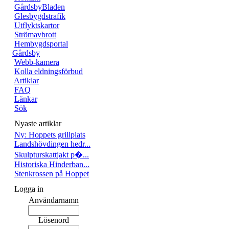
GårdsbyBladen
Glesbygdstrafik
Utflyktskartor
Strömavbrott
Hembygdsportal
Gårdsby
Webb-kamera
Kolla eldningsförbud
Artiklar
FAQ
Länkar
Sök
Nyaste artiklar
Ny: Hoppets grillplats
Landshövdingen hedr...
Skulpturskattjakt p�...
Historiska Hinderban...
Stenkrossen på Hoppet
Logga in
Användarnamn
Lösenord