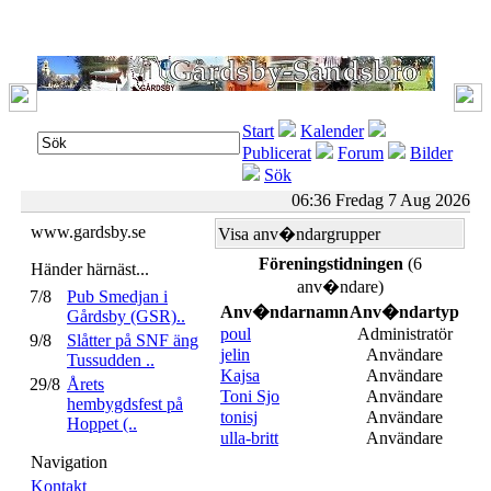
Start
Kalender
Publicerat
Forum
Bilder
Sök
06:36 Fredag 7 Aug 2026
www.gardsby.se
Visa anv�ndargrupper
Föreningstidningen
(6
Händer härnäst...
anv�ndare)
7/8
Pub Smedjan i
Anv�ndarnamn
Anv�ndartyp
Gårdsby (GSR)..
poul
Administratör
9/8
Slåtter på SNF äng
jelin
Användare
Tussudden ..
Kajsa
Användare
29/8
Årets
Toni Sjo
Användare
hembygdsfest på
tonisj
Användare
Hoppet (..
ulla-britt
Användare
Navigation
Kontakt