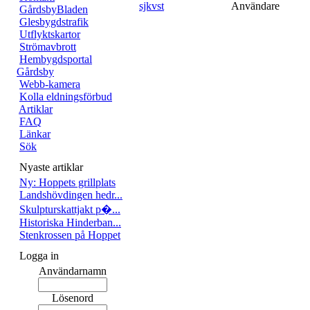
sjkvst
Användare
GårdsbyBladen
Glesbygdstrafik
Utflyktskartor
Strömavbrott
Hembygdsportal
Gårdsby
Webb-kamera
Kolla eldningsförbud
Artiklar
FAQ
Länkar
Sök
Nyaste artiklar
Ny: Hoppets grillplats
Landshövdingen hedr...
Skulpturskattjakt p�...
Historiska Hinderban...
Stenkrossen på Hoppet
Logga in
Användarnamn
Lösenord