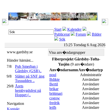
Start
Kalender
Publicerat
Forum
Bilder
Sök
15:25 Torsdag 6 Aug 2026
www.gardsby.se
Visa anv�ndargrupper
Fiberprojekt Gårdsby-Tofta-
Händer härnäst...
Yasjön
(9 anv�ndare)
7/8
Pub Smedjan i
Anv�ndarnamn
Anv�ndartyp
Gårdsby (GSR)..
poul
Administratör
9/8
Slåtter på SNF äng
Bdikte
Användare
Tussudden ..
Bertil
Användare
29/8
Årets
brikar
Användare
hembygdsfest på
brittmari
Användare
Hoppet (..
cogow
Användare
fredrik
Användare
Navigation
leifh
Användare
Kontakt