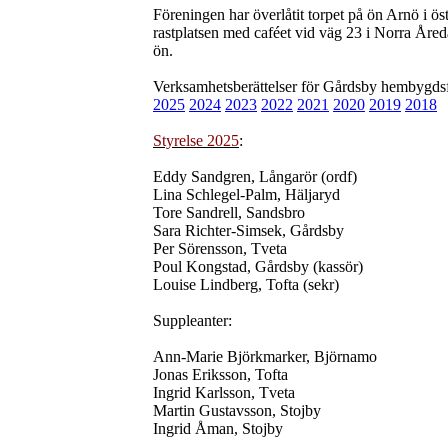
Föreningen har överlåtit torpet på ön Arnö i öst
rastplatsen med caféet vid väg 23 i Norra Åreda
ön.
Verksamhetsberättelser för Gårdsby hembygdsf
2025
2024
2023
2022
2021
2020
2019
2018
Styrelse 2025
:
Eddy Sandgren, Långarör (ordf)
Lina Schlegel-Palm, Häljaryd
Tore Sandrell, Sandsbro
Sara Richter-Simsek, Gårdsby
Per Sörensson, Tveta
Poul Kongstad, Gårdsby (kassör)
Louise Lindberg, Tofta (sekr)
Suppleanter:
Ann-Marie Björkmarker, Björnamo
Jonas Eriksson, Tofta
Ingrid Karlsson, Tveta
Martin Gustavsson, Stojby
Ingrid Åman, Stojby