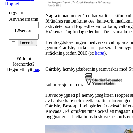
Hoppet
Logga in
Några teman under åren har varit: släktforsknin
Användarnamn
förändras runtomkring oss, hantverk, matlagning
aktiviteter som Hoppedfesten för barn, valborgs
Lösenord
Kråkenäs långfredag eller luciatåg i samarbete
Hembygdsföreningen medverkar vid upprustnin
genom Gårdsby socken och passerar hembygds
sträckning sedan 2016 (se
karta
).
Förlorat
lösenordet?
Gårdsby hembygdsförening samverkar med Stu
Begär ett nytt
här
.
kulturprogram m m.
Huvudbyggnad på hembygdsgården Hoppet är E
av hantverkare och ideella krafter i förening
Gårdsby Bostorp. Ladugården är också hitflyt
Klövadal. På området finns också ett magasin fr
byggnaderna. Detta finns beskrivet i Gårdsby