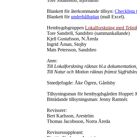
Tore Johansson, Björnamo
Blankett för återkommande tillsyn:
Checklista 
Blankett för
underhållsplan
(mall Excel).
Hembygdsgruppen
Lokalforskning med
Teknik
Tore Sandrell, Sandsbro (sammankallande)
Kjell Gustafsson, N.Åreda
Ingrid Åman, Stojby
Mats Petersson, Sandsbro
Anm:
Till Lokalforskning räknas bl.a dokumentation, 
Till Natur och Motion räknas främst Sigfridsl
Smedjefogde: Åke Ögren, Gårdsby
Tillsyningsman för hembygdsgården Hoppet: 
Biträdande tillsyningsman: Jenny Ramnér.
Revisorer:
Bert Karlsson, Areström
Thomas Jacobsson, Norra Åreda
Revisorssuppleant: