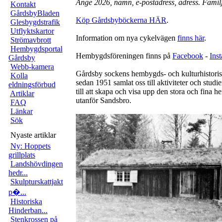
Ange 2026, namn, e-postadress, adress. Familj
Kontakt
GårdsbyBladen
Köp Gårdsbyböckerna HÄR
.
Glesbygdstrafik
Utflyktskartor
Information om nya cykelvägen
finns här
.
Strömavbrott
Hembygdsportal
Hembygdsföreningen finns på
Facebook
-
Ins
Gårdsby
Webb-kamera
Gårdsby sockens hembygds- och kulturhistori
Kolla
sedan 1951 samlat oss till aktiviteter och studi
eldningsförbud
till att skapa och visa upp den stora och fina
Artiklar
utanför Sandsbro.
FAQ
Länkar
Sök
Nyaste artiklar
Ny: Hoppets
grillplats
Landshövdingen
hedr...
Skulpturskattjakt
p�...
Historiska
Hinderban...
Stenkrossen på