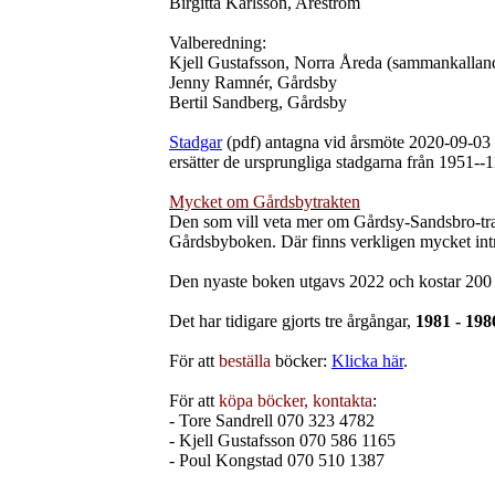
Birgitta Karlsson, Areström
Valberedning:
Kjell Gustafsson, Norra Åreda (sammankallan
Jenny Ramnér, Gårdsby
Bertil Sandberg, Gårdsby
Stadgar
(pdf) antagna vid årsmöte 2020-09-03
ersätter de ursprungliga stadgarna från 1951--1
Mycket om Gårdsbytrakten
Den som vill veta mer om Gårdsy-Sandsbro-trak
Gårdsbyboken. Där finns verkligen mycket intr
Den nyaste boken utgavs 2022 och kostar 200 
Det har tidigare gjorts tre årgångar,
1981 - 198
För att
beställa
böcker:
Klicka här
.
För att
köpa böcker, kontakta
:
- Tore Sandrell 070 323 4782
- Kjell Gustafsson 070 586 1165
- Poul Kongstad 070 510 1387