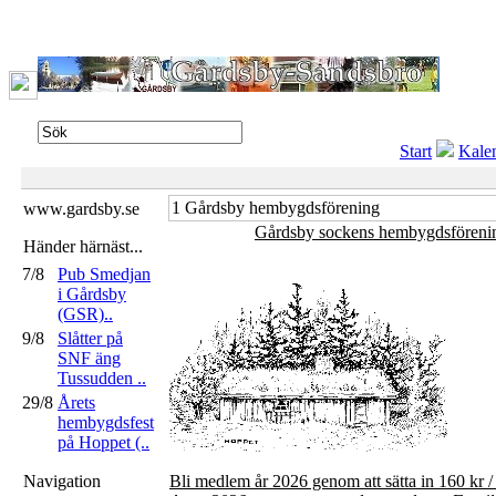
Start
Kale
1 Gårdsby hembygdsförening
www.gardsby.se
Gårdsby sockens hembygdsföre
Händer härnäst...
7/8
Pub Smedjan
i Gårdsby
(GSR)..
9/8
Slåtter på
SNF äng
Tussudden ..
29/8
Årets
hembygdsfest
på Hoppet (..
Navigation
Bli medlem år 2026 genom att sätta in 160 kr 