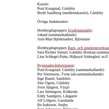
Kassör:
Poul Kongstad, Gårdsby
Bertil Sandberg (medlemskassör), Gårdsby
Övriga funktionärer:
Hembygdsgruppen
Textil/innemiljö
:
vakant (sammankallande)
Ann-Mari Björkmarker, Björnamo
Hembygdsgruppen
Barn- och ungdomsverksa
Sara Richter Simset, Gårdsby Bostorp (samma
Lina Schlegel-Palm, Häljaryd Södregård, m.fl
Byggnadsvårdsgruppen
:
Poul Kongstad, Gårdsby (sammankallande)
Per Sörensson, Tveta (alt.sammankallande)
Inge Baard, Sandsbro
Åke Ögren, Gårdsby
Sven Sjögren, Växjö
Lars Strömgren, Kråkenäs
Eddy Sandgren, Långarör
Alf Löfgren, Gasslanda
Bo Isaksson, Stojby