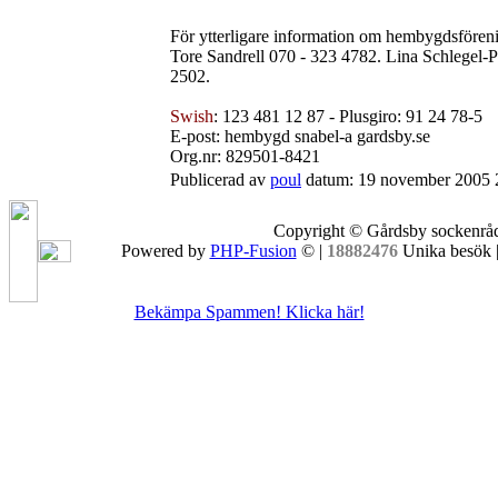
För ytterligare information om hembygdsfören
Tore Sandrell 070 - 323 4782. Lina Schlegel
2502.
Swish
: 123 481 12 87 - Plusgiro: 91 24 78-5
E-post: hembygd snabel-a gardsby.se
Org.nr: 829501-8421
Publicerad av
poul
datum: 19 november 2005 
Copyright © Gårdsby sockenrå
Powered by
PHP-Fusion
© |
18882476
Unika besök |
Bekämpa Spammen! Klicka här!